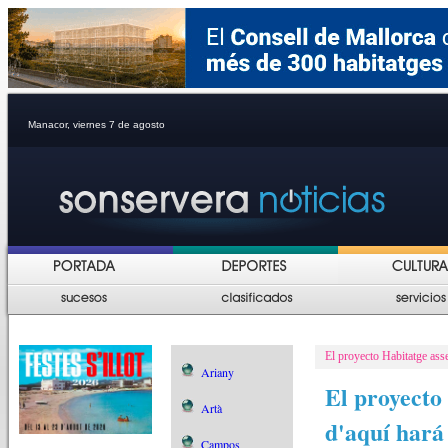
Manacor, viernes 7 de agosto
El proyecto Habitatge asse
Ariany
El proyecto 
Artà
d'aquí hará
Campos