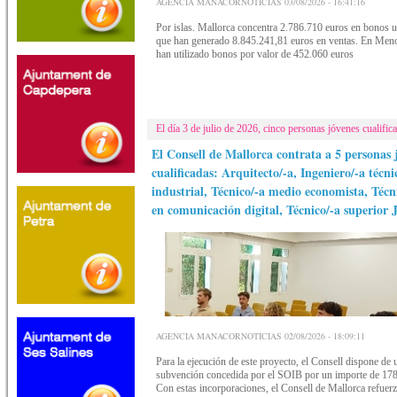
AGENCIA MANACORNOTICIAS 03/08/2026 - 16:41:16
Por islas. Mallorca concentra 2.786.710 euros en bonos ut
que han generado 8.845.241,81 euros en ventas. En Meno
han utilizado bonos por valor de 452.060 euros
El día 3 de julio de 2026, cinco personas jóvenes cualific
El Consell de Mallorca contrata a 5 personas 
cualificadas: Arquitecto/-a, Ingeniero/-a técni
industrial, Técnico/-a medio economista, Técn
en comunicación digital, Técnico/-a superior J
AGENCIA MANACORNOTICIAS 02/08/2026 - 18:09:11
Para la ejecución de este proyecto, el Consell dispone de 
subvención concedida por el SOIB por un importe de 17
Con estas incorporaciones, el Consell de Mallorca refuerz