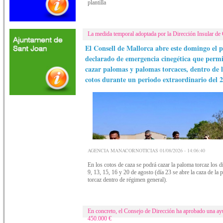
plantilla
La medida temporal adoptada por la Dirección Insular de
El Consell de Mallorca abre este domingo el 
declarado de emergencia cinegética que permi
cazar palomas y palomas torcaces, dentro de l
cotos durante un periodo extraordinario del 2
AGENCIA MANACORNOTICIAS 01/08/2026 - 14:06:40
En los cotos de caza se podrá cazar la paloma torcaz los dí
9, 13, 15, 16 y 20 de agosto (día 23 se abre la caza de la
torcaz dentro de régimen general).
En concreto, el Consejo de Dirección ha aprobado una ay
450.000 €