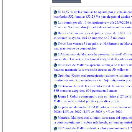
El 78,57 % de las familias ha optado por el catalán c
matrículas 552 familias (53,28 %) han elegido el catalán 
Los domingos día 13 de septiembre y día 27/9/2026 ha
Concurso Nacional, dos jornadas de eventos con mascota
Hacen efectivo este mes de julio el pago de 1.031.139 
solicitaren la ayuda, será un importe de 2,2 millones
Trote: Este viernes 31 de julio, el Hipódromo de Man
una gran noche de competición
L'Ajuntament de Manacor ha presentat la cessió d'un s
consolidar el servei de tractament integral de les addiccio
El Consell de Mallorca aprueba la rebaja de la tarifa 
financia mediante la subvención directa de 50 millones
Opinión: ¿Quién está protegiendo realmente los intere
presión económica, se enfrenta a un flujo migratorio poc
El Govern alerta de la consolidación de la nueva ruta 
880 menores acogidos, 606 pateras en 6 meses
Jaume I: Cultura conmemora con un vídeo el 27 de juli
Mallorca como entidad política y jurídica propia
La patronal del metal FEBAME ofrece un aumento salar
2026; 4,5% en 2027; 4,5% en 2028 y 4% en 2029
Manifest: Mallorca està al límit i avui hem col·lapsat e
la convocatòria, no hi caben més hotels, ni lloguers turíst
El Consell de Mallorca destina a los ayuntamientos 1,2