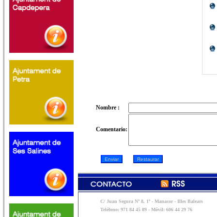
Nombre :
Comentario:
C/ Juan Segura Nº 8, 1º - Manacor - Illes Balears
Teléfono: 971 84 45 89 - Móvil: 606 44 29 76