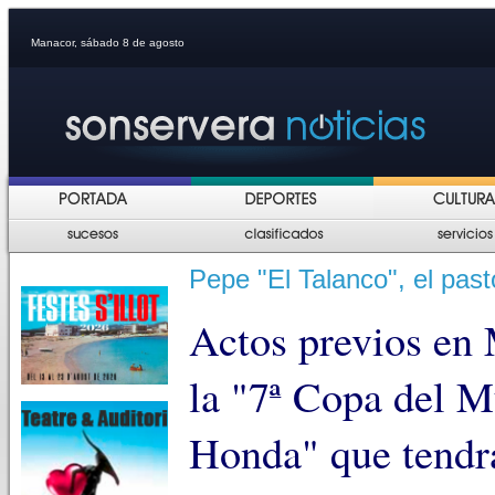
Manacor, sábado 8 de agosto
Pepe "El Talanco", el pas
Actos previos en 
la "7ª Copa del 
Honda" que tendrá 